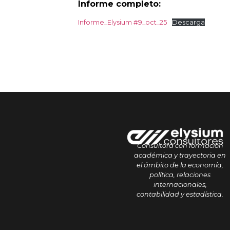
Informe completo:
Informe_Elysium #9_oct_25
Descarga
Consultora con formación
académica y trayectoria en
el ámbito de la economía,
política, relaciones
internacionales,
contabilidad y estadística.