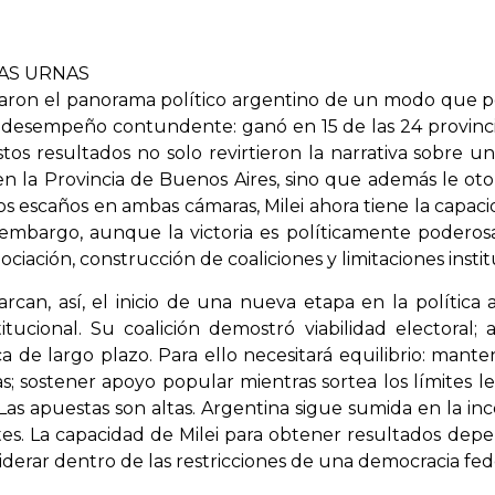
AS URNAS
uraron el panorama político argentino de un modo que po
n desempeño contundente: ganó en 15 de las 24 provinc
tos resultados no solo revirtieron la narrativa sobre 
en la Provincia de Buenos Aires, sino que además le ot
s escaños en ambas cámaras, Milei ahora tiene la capaci
embargo, aunque la victoria es políticamente poderosa
ación, construcción de coaliciones y limitaciones instit
can, así, el inicio de una nueva etapa en la política 
titucional. Su coalición demostró viabilidad electoral
de largo plazo. Para ello necesitará equilibrio: mante
s; sostener apoyo popular mientras sortea los límites leg
 Las apuestas son altas. Argentina sigue sumida en la in
tes. La capacidad de Milei para obtener resultados depen
liderar dentro de las restricciones de una democracia fed