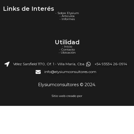
Links de Interés
- Sobre Elysium
- Árticulos
- Informes
Utilidad
- Inicio
- Contacto
- Ubicación
Vélez Sarsfield 1170, Of. 1 - Villa María, Cba.
+54 93534 26-0914
info@elysiumconsultores.com
Elysiumconsultores © 2024.
Sitio web creado por