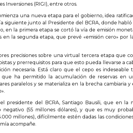
s Inversiones (RIGI), entre otros.
mienza una nueva etapa para el gobierno, idea ratifica
ía siguiente junto al Presidente del BCRA, donde habló
tro, en la primera etapa se cortó la vía de emisión monet
s en la segunda etapa, que prevé «emisión cero» por la
ores precisiones sobre una virtual tercera etapa que c
istas y prerrequisitos para que esto pueda llevarse a ca
ón necesaria. Está claro que el cepo es indeseable t
a que ha permitido la acumulación de reservas en un
res paralelos y se materializa en la brecha cambiaria y 
».
el presidente del BCRA, Santiago Bausili, que en la
o negativo (55 millones dólares), y que es muy prob
3.000 millones), difícilmente estén dadas las condiciones
nomía acompañe.